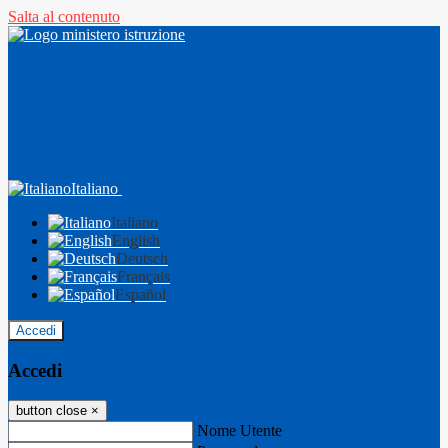
Salta al contenuto
Italiano
Italiano
English
Deutsch
Français
Español
Accedi
Accedi
button close
×
Nome Utente