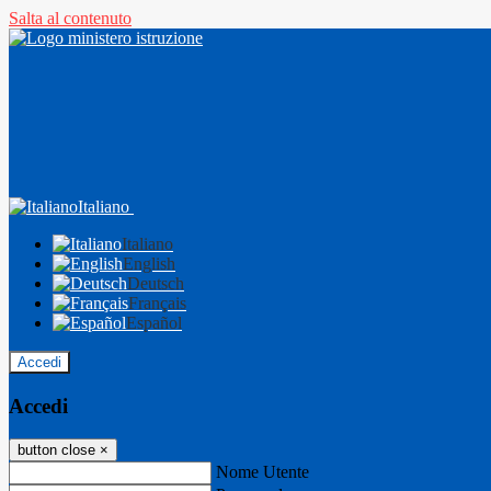
Salta al contenuto
Italiano
Italiano
English
Deutsch
Français
Español
Accedi
Accedi
button close
×
Nome Utente