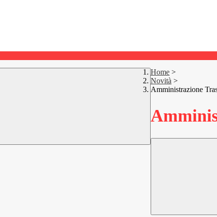
Home
>
Novità
>
Amministrazione Tra
Amminist