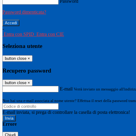
Password
Password dimenticata?
-
Entra con SPID
Entra con CIE
Seleziona utente
button close
×
Recupero password
button close
×
E-mail
Verrà inviato un messaggio all'indirizz
Non hai una e-mail associata al nome utente? Effettua il reset della password tram
E-mail inviata, si prega di controllare la casella di posta elettronica!
Errore
Chiudi