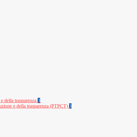
 e della trasparenza
3
rruzione e della trasparenza (PTPCT)
3