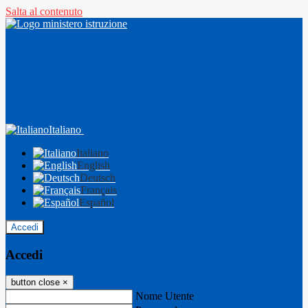
Salta al contenuto
Italiano
Italiano
English
Deutsch
Français
Español
Accedi
Accedi
button close
×
Nome Utente