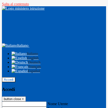
Salta al contenuto
Italiano
Italiano
English
Deutsch
Français
Español
Accedi
Accedi
button close
×
Nome Utente