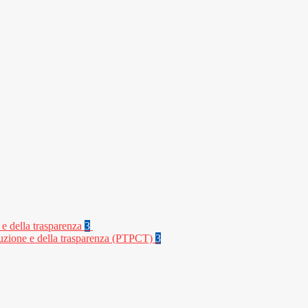
 e della trasparenza
3
rruzione e della trasparenza (PTPCT)
3