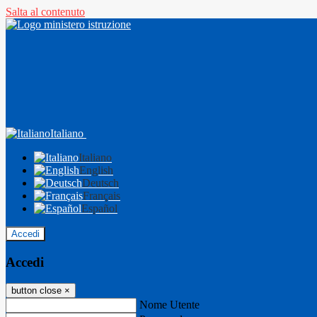
Salta al contenuto
Italiano
Italiano
English
Deutsch
Français
Español
Accedi
Accedi
button close
×
Nome Utente