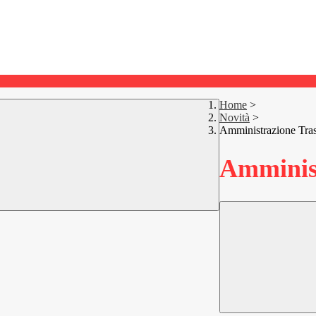
Home
>
Novità
>
Amministrazione Tra
Amminist