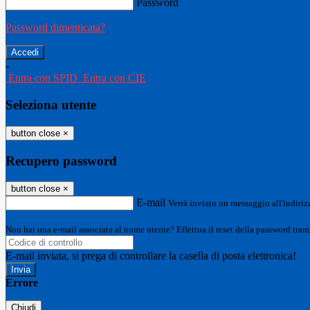
Password
Password dimenticata?
-
Entra con SPID
Entra con CIE
Seleziona utente
button close
×
Recupero password
button close
×
E-mail
Verrà inviato un messaggio all'indirizz
Non hai una e-mail associata al nome utente? Effettua il reset della password tram
E-mail inviata, si prega di controllare la casella di posta elettronica!
Errore
Chiudi