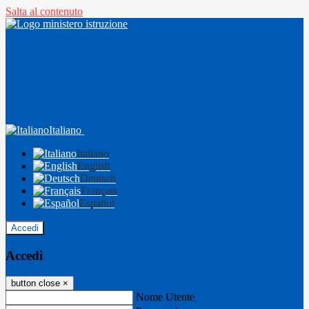
Salta al contenuto
Italiano
Italiano
English
Deutsch
Français
Español
Accedi
Accedi
button close
×
Nome Utente