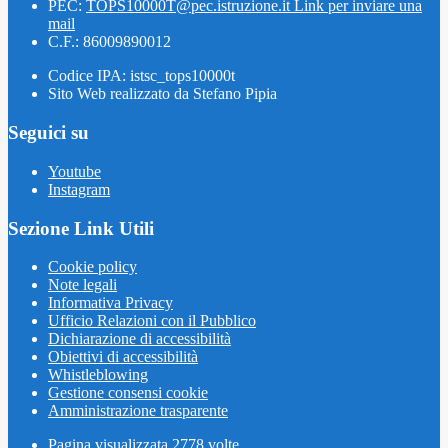
PEC:
TOPS10000T@pec.istruzione.it
Link per inviare una
mail
C.F.: 86009890012
Codice IPA: istsc_tops10000t
Sito Web realizzato da Stefano Pipia
Seguici su
Youtube
Instagram
Sezione Link Utili
Cookie policy
Note legali
Informativa Privacy
Ufficio Relazioni con il Pubblico
Dichiarazione di accessibilità
Obiettivi di accessibilità
Whistleblowing
Gestione consensi cookie
Amministrazione trasparente
Pagina visualizzata
2778
volte