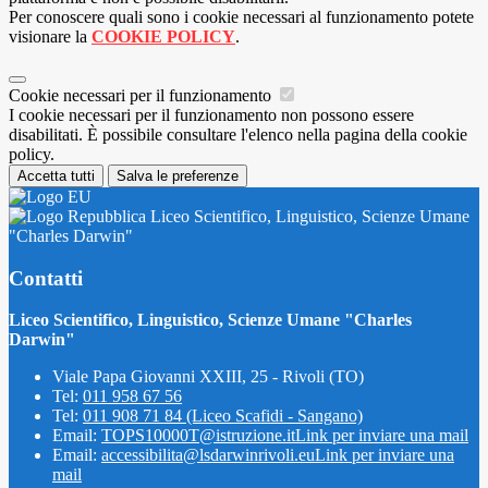
Per conoscere quali sono i cookie necessari al funzionamento potete
visionare la
COOKIE POLICY
.
Cookie necessari per il funzionamento
I cookie necessari per il funzionamento non possono essere
disabilitati. È possibile consultare l'elenco nella pagina della cookie
policy.
Accetta tutti
Salva le preferenze
Liceo Scientifico, Linguistico, Scienze Umane
"Charles Darwin"
Contatti
Liceo Scientifico, Linguistico, Scienze Umane "Charles
Darwin"
Viale Papa Giovanni XXIII, 25 - Rivoli (TO)
Tel:
011 958 67 56
Tel:
011 908 71 84 (Liceo Scafidi - Sangano)
Email:
TOPS10000T@istruzione.it
Link per inviare una mail
Email:
accessibilita@lsdarwinrivoli.eu
Link per inviare una
mail