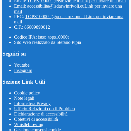
Email:
TOPS10000T@istruzione.it
Link per inviare una mail
Email:
accessibilita@lsdarwinrivoli.eu
Link per inviare una
mail
PEC:
TOPS10000T@pec.istruzione.it
Link per inviare una
mail
C.F.: 86009890012
Codice IPA: istsc_tops10000t
Sito Web realizzato da Stefano Pipia
Seguici su
Youtube
Instagram
Sezione Link Utili
Cookie policy
Note legali
Informativa Privacy
Ufficio Relazioni con il Pubblico
Dichiarazione di accessibilità
Obiettivi di accessibilità
Whistleblowing
Gestione consensi cookie