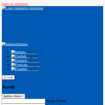
Salta al contenuto
Italiano
Italiano
English
Deutsch
Français
Español
Accedi
Accedi
button close
×
Nome Utente