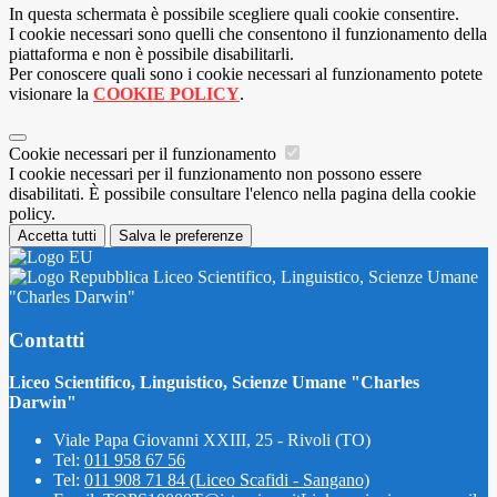
In questa schermata è possibile scegliere quali cookie consentire.
I cookie necessari sono quelli che consentono il funzionamento della
piattaforma e non è possibile disabilitarli.
Per conoscere quali sono i cookie necessari al funzionamento potete
visionare la
COOKIE POLICY
.
Cookie necessari per il funzionamento
I cookie necessari per il funzionamento non possono essere
disabilitati. È possibile consultare l'elenco nella pagina della cookie
policy.
Accetta tutti
Salva le preferenze
Liceo Scientifico, Linguistico, Scienze Umane
"Charles Darwin"
Contatti
Liceo Scientifico, Linguistico, Scienze Umane "Charles
Darwin"
Viale Papa Giovanni XXIII, 25 - Rivoli (TO)
Tel:
011 958 67 56
Tel:
011 908 71 84 (Liceo Scafidi - Sangano)