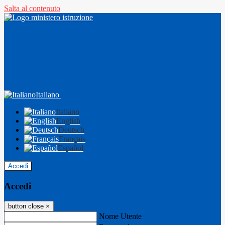
Salta al contenuto
Italiano
Italiano
English
Deutsch
Français
Español
Accedi
Accedi
button close
×
Nome Utente