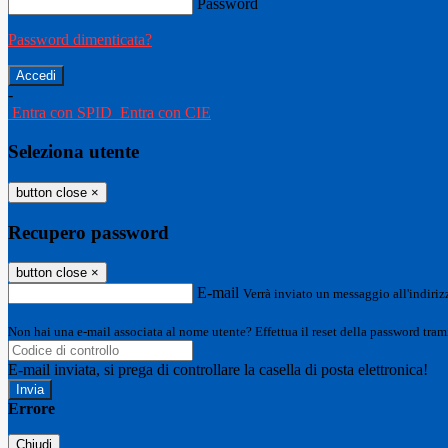
Password
Password dimenticata?
-
Entra con SPID
Entra con CIE
Seleziona utente
button close
×
Recupero password
button close
×
E-mail
Verrà inviato un messaggio all'indirizz
Non hai una e-mail associata al nome utente? Effettua il reset della password tram
E-mail inviata, si prega di controllare la casella di posta elettronica!
Errore
Chiudi