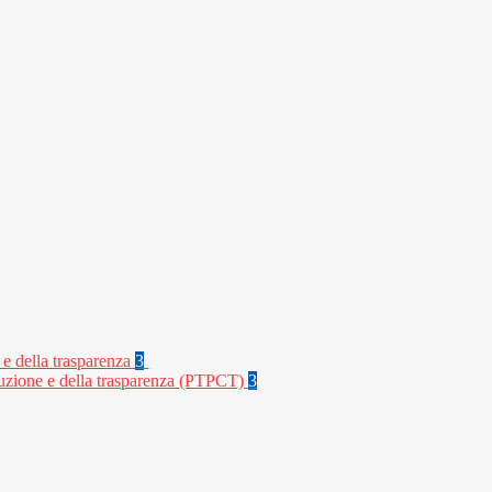
 e della trasparenza
3
rruzione e della trasparenza (PTPCT)
3