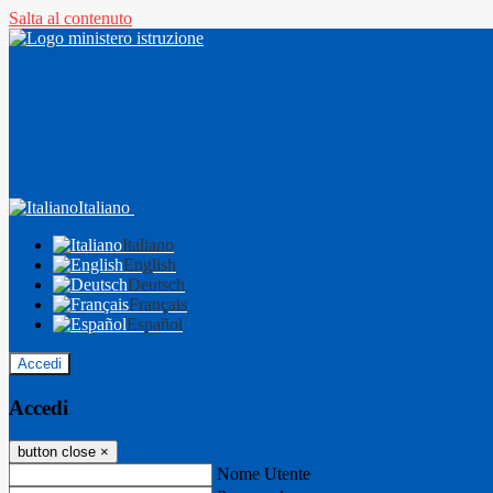
Salta al contenuto
Italiano
Italiano
English
Deutsch
Français
Español
Accedi
Accedi
button close
×
Nome Utente