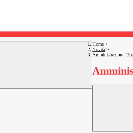
Home
>
Novità
>
Amministrazione Tra
Amminist