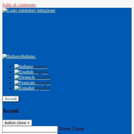
Salta al contenuto
Italiano
Italiano
English
Deutsch
Français
Español
Accedi
Accedi
button close
×
Nome Utente