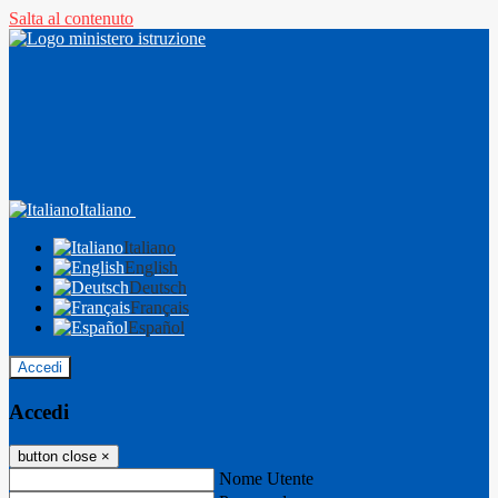
Salta al contenuto
Italiano
Italiano
English
Deutsch
Français
Español
Accedi
Accedi
button close
×
Nome Utente