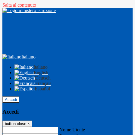
Salta al contenuto
Italiano
Italiano
English
Deutsch
Français
Español
Accedi
Accedi
button close
×
Nome Utente