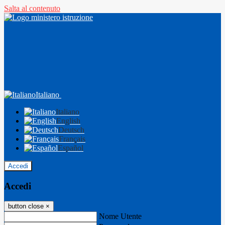
Salta al contenuto
Italiano
Italiano
English
Deutsch
Français
Español
Accedi
Accedi
button close
×
Nome Utente