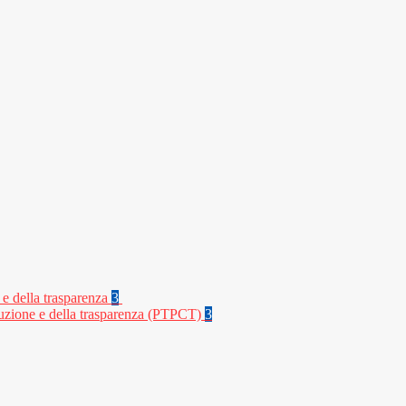
 e della trasparenza
3
rruzione e della trasparenza (PTPCT)
3