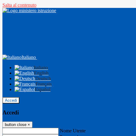
Salta al contenuto
Italiano
Italiano
English
Deutsch
Français
Español
Accedi
Accedi
button close
×
Nome Utente