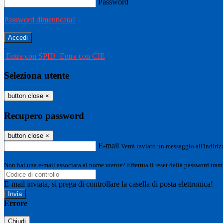
Password
Password dimenticata?
-
Entra con SPID
Entra con CIE
Seleziona utente
button close
×
Recupero password
button close
×
E-mail
Verrà inviato un messaggio all'indirizz
Non hai una e-mail associata al nome utente? Effettua il reset della password tram
E-mail inviata, si prega di controllare la casella di posta elettronica!
Errore
Chiudi