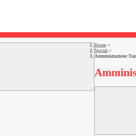
Home
>
Novità
>
Amministrazione Tra
Amminist