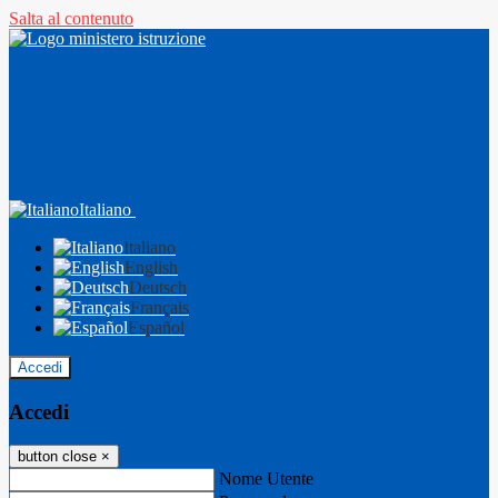
Salta al contenuto
Italiano
Italiano
English
Deutsch
Français
Español
Accedi
Accedi
button close
×
Nome Utente