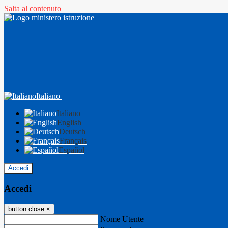
Salta al contenuto
Italiano
Italiano
English
Deutsch
Français
Español
Accedi
Accedi
button close
×
Nome Utente