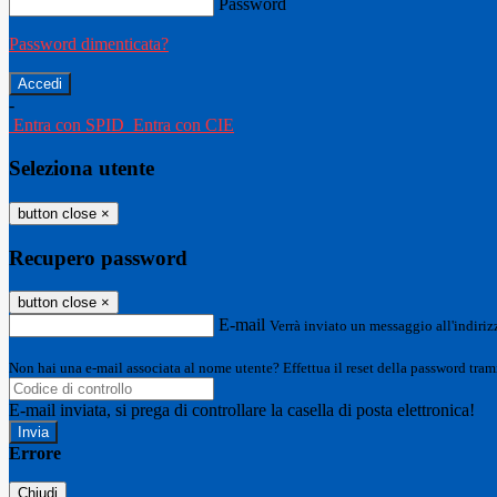
Password
Password dimenticata?
-
Entra con SPID
Entra con CIE
Seleziona utente
button close
×
Recupero password
button close
×
E-mail
Verrà inviato un messaggio all'indirizz
Non hai una e-mail associata al nome utente? Effettua il reset della password tram
E-mail inviata, si prega di controllare la casella di posta elettronica!
Errore
Chiudi