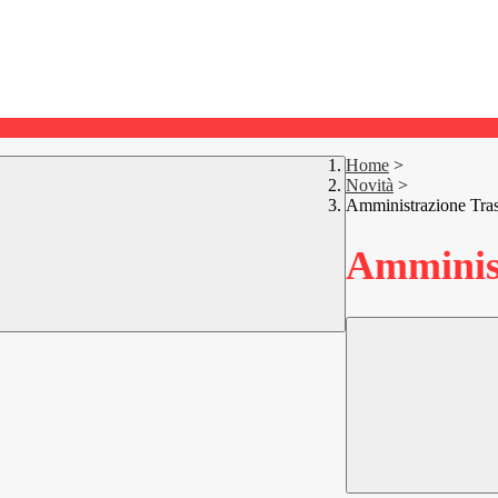
Home
>
Novità
>
Amministrazione Tra
Amminist