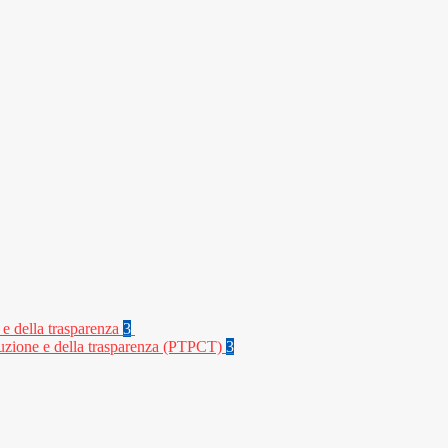
 e della trasparenza
3
rruzione e della trasparenza (PTPCT)
3