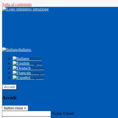
Salta al contenuto
Italiano
Italiano
English
Deutsch
Français
Español
Accedi
Accedi
button close
×
Nome Utente