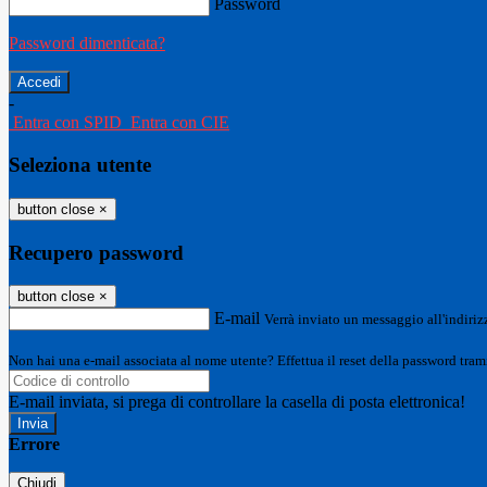
Password
Password dimenticata?
-
Entra con SPID
Entra con CIE
Seleziona utente
button close
×
Recupero password
button close
×
E-mail
Verrà inviato un messaggio all'indirizz
Non hai una e-mail associata al nome utente? Effettua il reset della password tram
E-mail inviata, si prega di controllare la casella di posta elettronica!
Errore
Chiudi