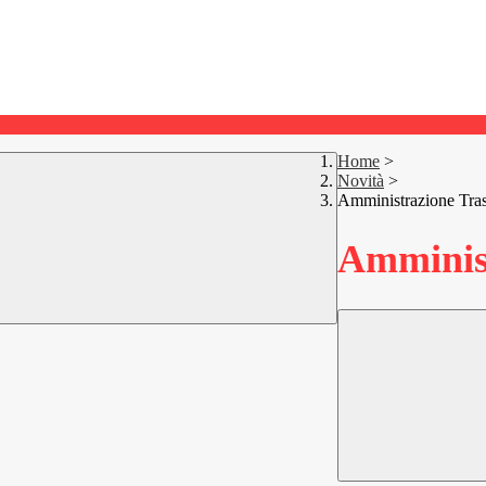
Home
>
Novità
>
Amministrazione Tra
Amminist