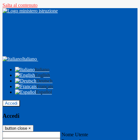
Salta al contenuto
Italiano
Italiano
English
Deutsch
Français
Español
Accedi
Accedi
button close
×
Nome Utente