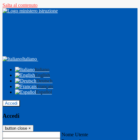
Salta al contenuto
Italiano
Italiano
English
Deutsch
Français
Español
Accedi
Accedi
button close
×
Nome Utente