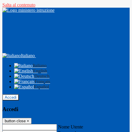
Salta al contenuto
Italiano
Italiano
English
Deutsch
Français
Español
Accedi
Accedi
button close
×
Nome Utente