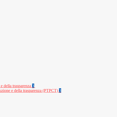
 e della trasparenza
3
rruzione e della trasparenza (PTPCT)
3