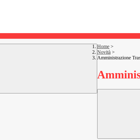
Home
>
Novità
>
Amministrazione Tra
Amminist