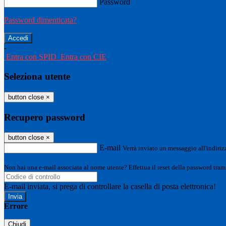
Password
Password dimenticata?
-
Entra con SPID
Entra con CIE
Seleziona utente
button close
×
Recupero password
button close
×
E-mail
Verrà inviato un messaggio all'indirizz
Non hai una e-mail associata al nome utente? Effettua il reset della password tram
E-mail inviata, si prega di controllare la casella di posta elettronica!
Errore
Chiudi