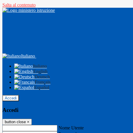
Salta al contenuto
Italiano
Italiano
English
Deutsch
Français
Español
Accedi
Accedi
button close
×
Nome Utente