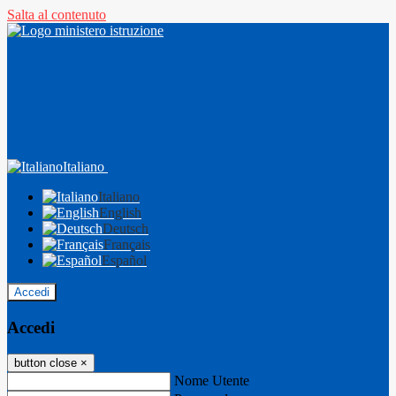
Salta al contenuto
Italiano
Italiano
English
Deutsch
Français
Español
Accedi
Accedi
button close
×
Nome Utente