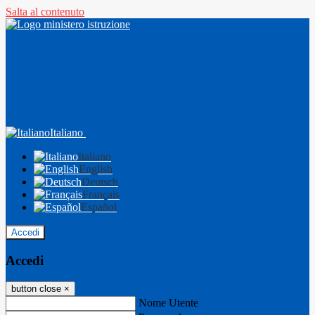
Salta al contenuto
Italiano
Italiano
English
Deutsch
Français
Español
Accedi
Accedi
button close
×
Nome Utente