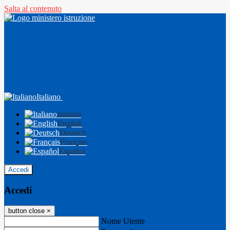
Salta al contenuto
Italiano
Italiano
English
Deutsch
Français
Español
Accedi
Accedi
button close
×
Nome Utente