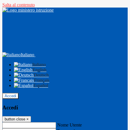
Salta al contenuto
Italiano
Italiano
English
Deutsch
Français
Español
Accedi
Accedi
button close
×
Nome Utente