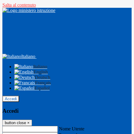
Salta al contenuto
Italiano
Italiano
English
Deutsch
Français
Español
Accedi
Accedi
button close
×
Nome Utente