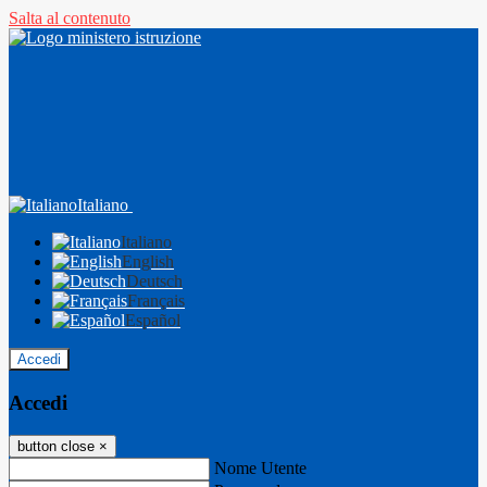
Salta al contenuto
Italiano
Italiano
English
Deutsch
Français
Español
Accedi
Accedi
button close
×
Nome Utente