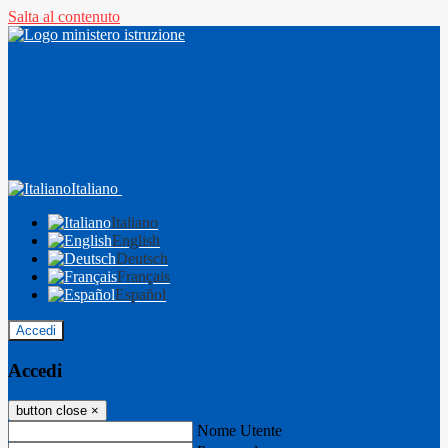
Salta al contenuto
Italiano
Italiano
English
Deutsch
Français
Español
Accedi
Accedi
button close
×
Nome Utente