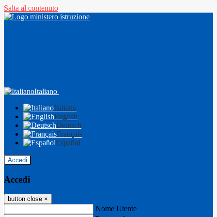
Salta al contenuto
Italiano
Italiano
English
Deutsch
Français
Español
Accedi
Accedi
button close
×
Nome Utente