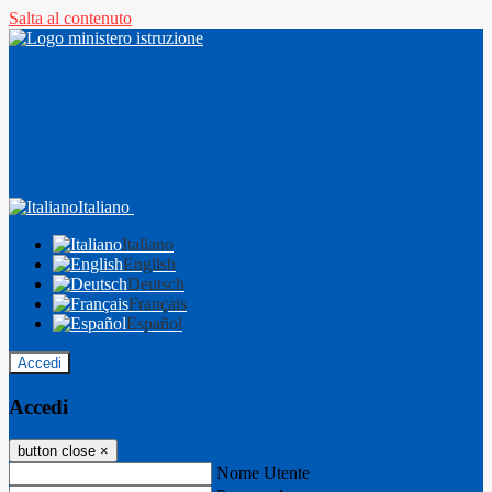
Salta al contenuto
Italiano
Italiano
English
Deutsch
Français
Español
Accedi
Accedi
button close
×
Nome Utente