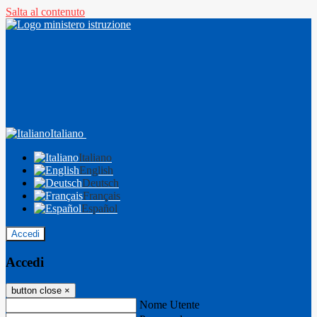
Salta al contenuto
Italiano
Italiano
English
Deutsch
Français
Español
Accedi
Accedi
button close
×
Nome Utente