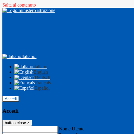
Salta al contenuto
Italiano
Italiano
English
Deutsch
Français
Español
Accedi
Accedi
button close
×
Nome Utente