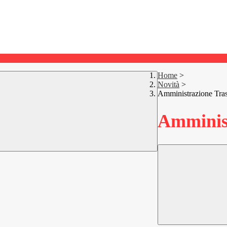
Home
>
Novità
>
Amministrazione Tra
Amminist