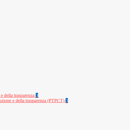
 e della trasparenza
3
rruzione e della trasparenza (PTPCT)
3