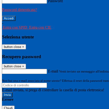
Password
Password dimenticata?
-
Entra con SPID
Entra con CIE
Seleziona utente
button close
×
Recupero password
button close
×
E-mail
Verrà inviato un messaggio all'indirizz
Non hai una e-mail associata al nome utente? Effettua il reset della password tram
E-mail inviata, si prega di controllare la casella di posta elettronica!
Errore
Chiudi