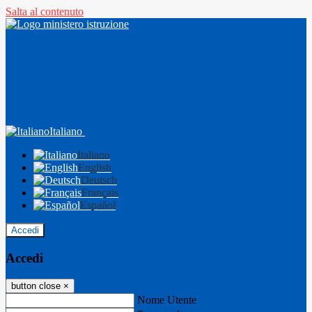
Salta al contenuto
Italiano
Italiano
English
Deutsch
Français
Español
Accedi
Accedi
button close
×
Nome Utente