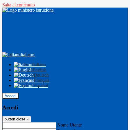
Salta al contenuto
Italiano
Italiano
English
Deutsch
Français
Español
Accedi
Accedi
button close
×
Nome Utente