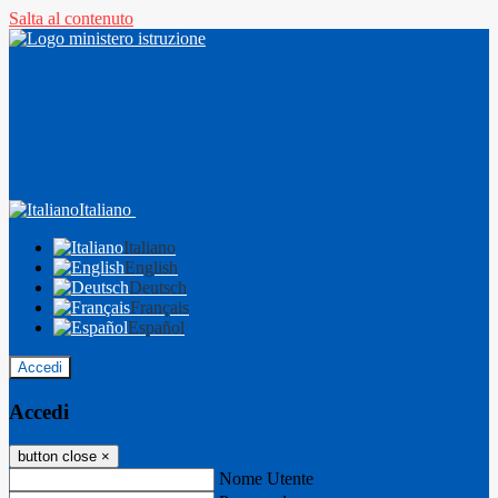
Salta al contenuto
Italiano
Italiano
English
Deutsch
Français
Español
Accedi
Accedi
button close
×
Nome Utente