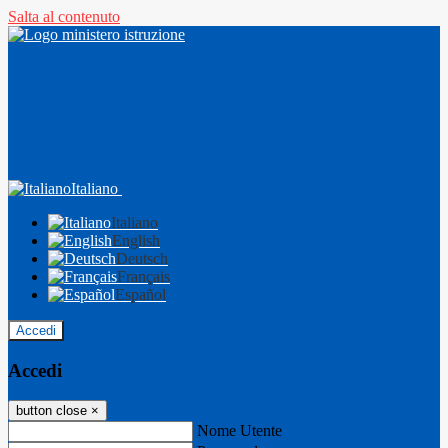
Salta al contenuto
Italiano
Italiano
English
Deutsch
Français
Español
Accedi
Accedi
button close
×
Nome Utente