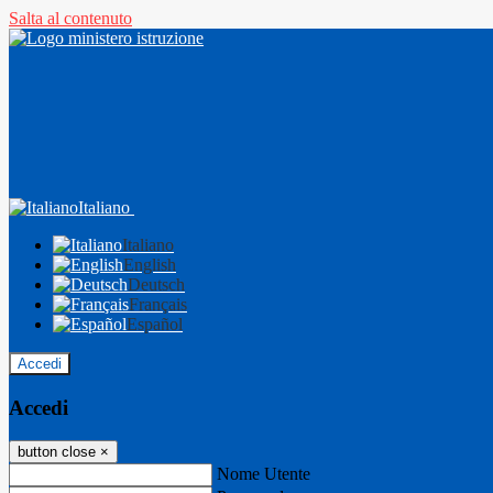
Salta al contenuto
Italiano
Italiano
English
Deutsch
Français
Español
Accedi
Accedi
button close
×
Nome Utente