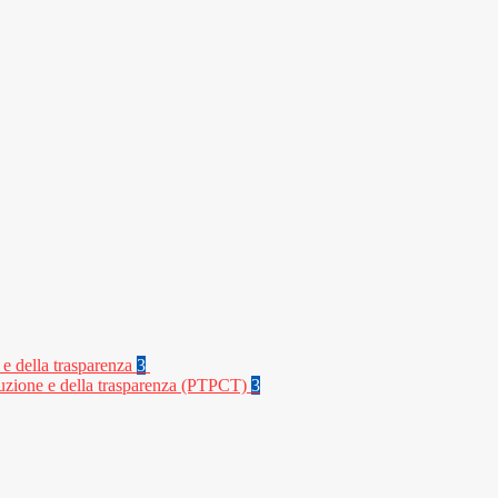
 e della trasparenza
3
rruzione e della trasparenza (PTPCT)
3