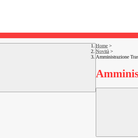
Home
>
Novità
>
Amministrazione Tra
Amminist