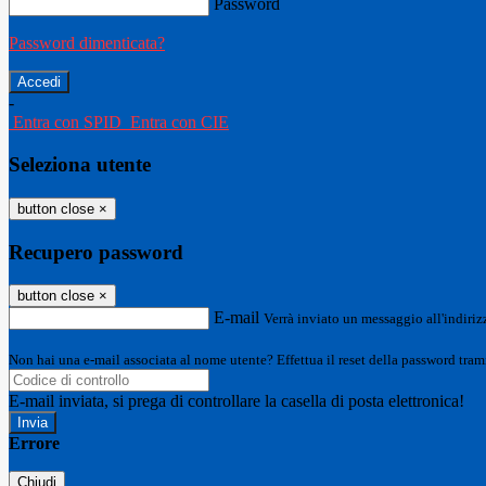
Password
Password dimenticata?
-
Entra con SPID
Entra con CIE
Seleziona utente
button close
×
Recupero password
button close
×
E-mail
Verrà inviato un messaggio all'indirizz
Non hai una e-mail associata al nome utente? Effettua il reset della password tram
E-mail inviata, si prega di controllare la casella di posta elettronica!
Errore
Chiudi