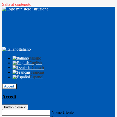
Salta al contenuto
Italiano
Italiano
English
Deutsch
Français
Español
Accedi
Accedi
button close
×
Nome Utente