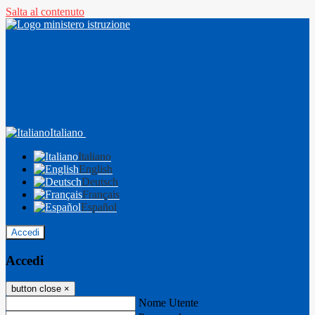
Salta al contenuto
Italiano
Italiano
English
Deutsch
Français
Español
Accedi
Accedi
button close
×
Nome Utente