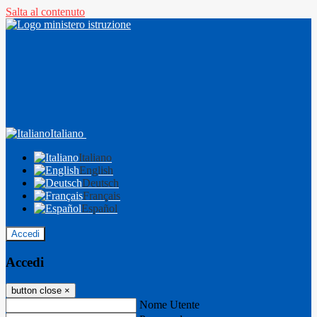
Salta al contenuto
Italiano
Italiano
English
Deutsch
Français
Español
Accedi
Accedi
button close
×
Nome Utente