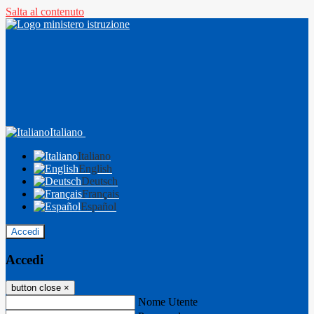
Salta al contenuto
Italiano
Italiano
English
Deutsch
Français
Español
Accedi
Accedi
button close
×
Nome Utente