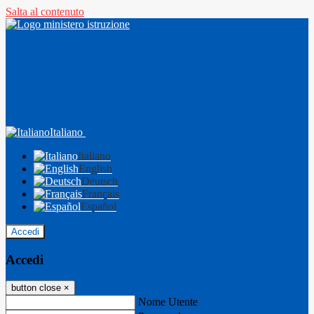
Salta al contenuto
Italiano
Italiano
English
Deutsch
Français
Español
Accedi
Accedi
button close
×
Nome Utente