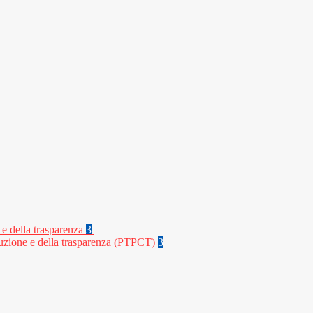
 e della trasparenza
3
rruzione e della trasparenza (PTPCT)
3