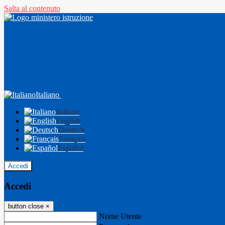
Salta al contenuto
Italiano
Italiano
English
Deutsch
Français
Español
Accedi
Accedi
button close
×
Nome Utente