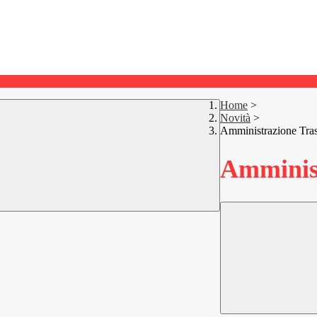
Home
>
Novità
>
Amministrazione Tra
Amminist