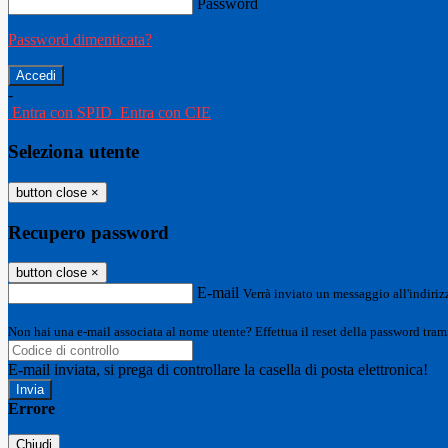
Password
Password dimenticata?
-
Entra con SPID
Entra con CIE
Seleziona utente
button close
×
Recupero password
button close
×
E-mail
Verrà inviato un messaggio all'indirizz
Non hai una e-mail associata al nome utente? Effettua il reset della password tram
E-mail inviata, si prega di controllare la casella di posta elettronica!
Errore
Chiudi