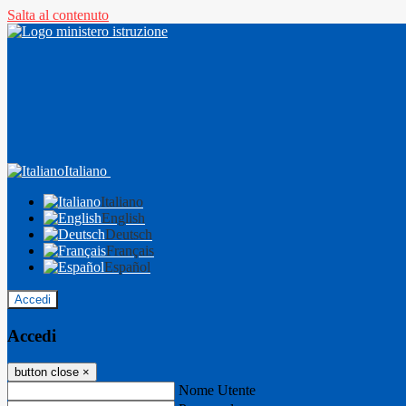
Salta al contenuto
Italiano
Italiano
English
Deutsch
Français
Español
Accedi
Accedi
button close
×
Nome Utente