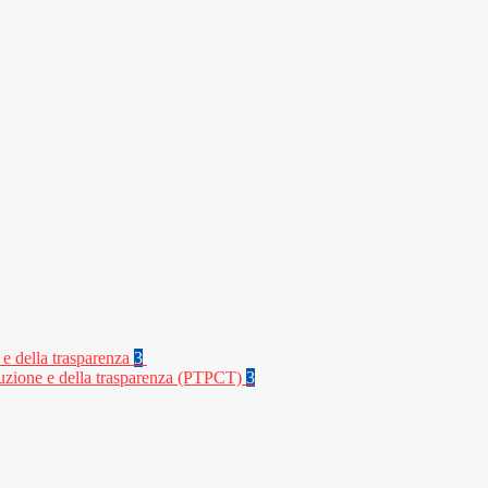
 e della trasparenza
3
rruzione e della trasparenza (PTPCT)
3