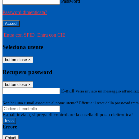
Password
Password dimenticata?
-
Entra con SPID
Entra con CIE
Seleziona utente
button close
×
Recupero password
button close
×
E-mail
Verrà inviato un messaggio all'indirizz
Non hai una e-mail associata al nome utente? Effettua il reset della password tram
E-mail inviata, si prega di controllare la casella di posta elettronica!
Errore
Chiudi