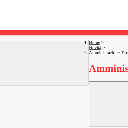
Home
>
Novità
>
Amministrazione Tra
Amminist