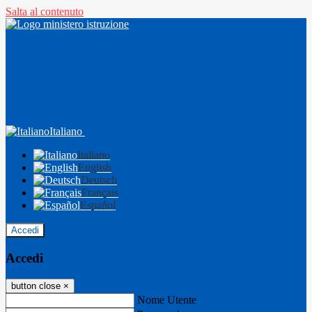
Salta al contenuto
Italiano
Italiano
English
Deutsch
Français
Español
Accedi
Accedi
button close
×
Nome Utente