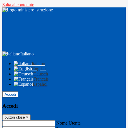
Salta al contenuto
Italiano
Italiano
English
Deutsch
Français
Español
Accedi
Accedi
button close
×
Nome Utente