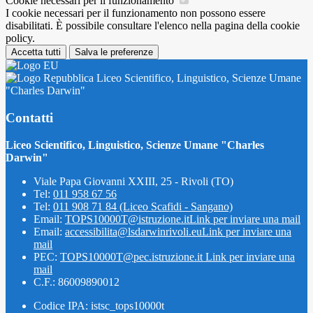
Cookie necessari per il funzionamento
I cookie necessari per il funzionamento non possono essere
disabilitati. È possibile consultare l'elenco nella pagina della cookie
policy.
Accetta tutti
Salva le preferenze
Liceo Scientifico, Linguistico, Scienze Umane
"Charles Darwin"
Contatti
Liceo Scientifico, Linguistico, Scienze Umane "Charles
Darwin"
Viale Papa Giovanni XXIII, 25 - Rivoli (TO)
Tel:
011 958 67 56
Tel:
011 908 71 84 (Liceo Scafidi - Sangano)
Email:
TOPS10000T@istruzione.it
Link per inviare una mail
Email:
accessibilita@lsdarwinrivoli.eu
Link per inviare una
mail
PEC:
TOPS10000T@pec.istruzione.it
Link per inviare una
mail
C.F.: 86009890012
Codice IPA: istsc_tops10000t