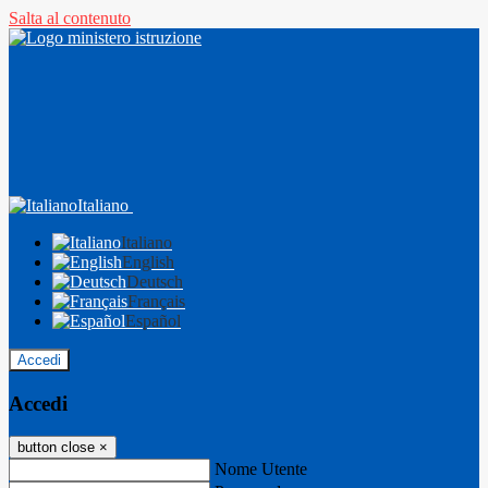
Salta al contenuto
Italiano
Italiano
English
Deutsch
Français
Español
Accedi
Accedi
button close
×
Nome Utente