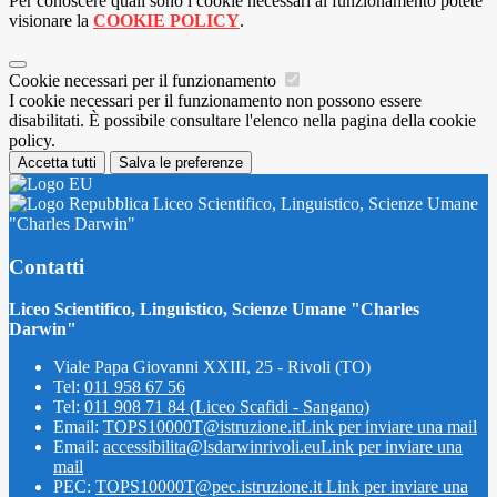
Per conoscere quali sono i cookie necessari al funzionamento potete
visionare la
COOKIE POLICY
.
Cookie necessari per il funzionamento
I cookie necessari per il funzionamento non possono essere
disabilitati. È possibile consultare l'elenco nella pagina della cookie
policy.
Accetta tutti
Salva le preferenze
Liceo Scientifico, Linguistico, Scienze Umane
"Charles Darwin"
Contatti
Liceo Scientifico, Linguistico, Scienze Umane "Charles
Darwin"
Viale Papa Giovanni XXIII, 25 - Rivoli (TO)
Tel:
011 958 67 56
Tel:
011 908 71 84 (Liceo Scafidi - Sangano)
Email:
TOPS10000T@istruzione.it
Link per inviare una mail
Email:
accessibilita@lsdarwinrivoli.eu
Link per inviare una
mail
PEC:
TOPS10000T@pec.istruzione.it
Link per inviare una