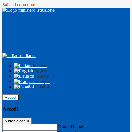
Salta al contenuto
Italiano
Italiano
English
Deutsch
Français
Español
Accedi
Accedi
button close
×
Nome Utente