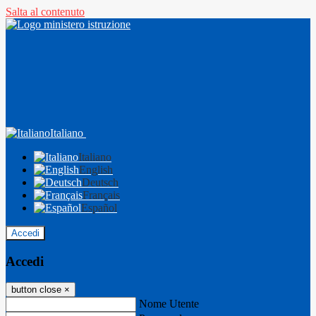
Salta al contenuto
Italiano
Italiano
English
Deutsch
Français
Español
Accedi
Accedi
button close
×
Nome Utente