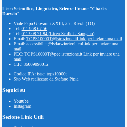
Liceo Scientifico, Linguistico, Scienze Umane "Charles
Darwin"
Viale Papa Giovanni XXIII, 25 - Rivoli (TO)
Tel:
011 958 67 56
Tel:
011 908 71 84 (Liceo Scafidi - Sangano)
Email:
TOPS10000T@istruzione.it
Link per inviare una mail
Email:
accessibilita@lsdarwinrivoli.eu
Link per inviare una
mail
PEC:
TOPS10000T@pec.istruzione.it
Link per inviare una
mail
C.F.: 86009890012
Codice IPA: istsc_tops10000t
Sito Web realizzato da Stefano Pipia
Seguici su
Youtube
Instagram
Sezione Link Utili