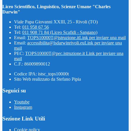
Liceo Scientifico, Linguistico, Scienze Umane "Charles
Darwin"
Viale Papa Giovanni XXIII, 25 - Rivoli (TO)
Tel:
011 958 67 56
Tel:
011 908 71 84 (Liceo Scafidi - Sangano)
Email:
TOPS10000T@istruzione.it
Link per inviare una mail
Email:
accessibilita@lsdarwinrivoli.eu
Link per inviare una
mail
PEC:
TOPS10000T@pec.istruzione.it
Link per inviare una
mail
C.F.: 86009890012
Codice IPA: istsc_tops10000t
Sito Web realizzato da Stefano Pipia
Seguici su
Youtube
Instagram
Sezione Link Utili
Cookie policy