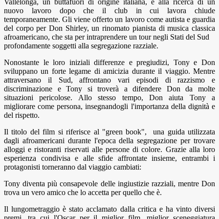
Vallelonga, un buttafuori di origine italiana, è alla ricerca di un
nuovo lavoro dopo che il club in cui lavora chiude
temporaneamente. Gli viene offerto un lavoro come autista e guardia
del corpo per Don Shirley, un rinomato pianista di musica classica
afroamericano, che sta per intraprendere un tour negli Stati del Sud
profondamente soggetti alla segregazione razziale.
Nonostante le loro iniziali differenze e pregiudizi, Tony e Don
sviluppano un forte legame di amicizia durante il viaggio. Mentre
attraversano il Sud, affrontano vari episodi di razzismo e
discriminazione e Tony si troverà a difendere Don da molte
situazioni pericolose. Allo stesso tempo, Don aiuta Tony a
migliorare come persona, insegnandogli l'importanza della dignità e
del rispetto.
Il titolo del film si riferisce al "green book", una guida utilizzata
dagli afroamericani durante l'epoca della segregazione per trovare
alloggi e ristoranti riservati alle persone di colore. Grazie alla loro
esperienza condivisa e alle sfide affrontate insieme, entrambi i
protagonisti torneranno dal viaggio cambiati:
Tony diventa più consapevole delle ingiustizie razziali, mentre Don
trova un vero amico che lo accetta per quello che è.
Il lungometraggio è stato acclamato dalla critica e ha vinto diversi
premi, tra cui l'Oscar per il miglior film, miglior sceneggiatura