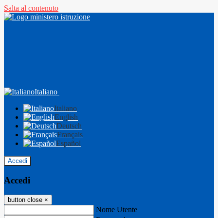
Salta al contenuto
Italiano
Italiano
English
Deutsch
Français
Español
Accedi
Accedi
button close
×
Nome Utente